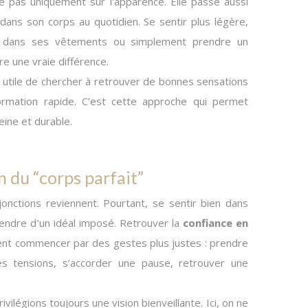
e pas uniquement sur l’apparence. Elle passe aussi
dans son corps au quotidien. Se sentir plus légère,
se dans ses vêtements ou simplement prendre un
e une vraie différence.
us utile de chercher à retrouver de bonnes sensations
formation rapide. C’est cette approche qui permet
eine et durable.
n du “corps parfait”
nctions reviennent. Pourtant, se sentir bien dans
endre d’un idéal imposé. Retrouver la
confiance en
nt commencer par des gestes plus justes : prendre
es tensions, s’accorder une pause, retrouver une
ilégions toujours une vision bienveillante. Ici, on ne