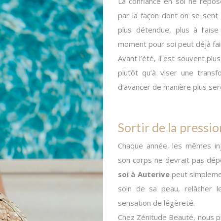
La confiance en soi ne repos
par la façon dont on se sent 
plus détendue, plus à l’ai
moment pour soi peut déjà fair
Avant l’été, il est souvent pl
plutôt qu’à viser une trans
d’avancer de manière plus ser
Sortir de la pressio
Chaque année, les mêmes injo
son corps ne devrait pas dép
soi à Auterive
peut simpleme
soin de sa peau, relâcher l
sensation de légèreté.
Chez Zénitude Beauté, nous priv