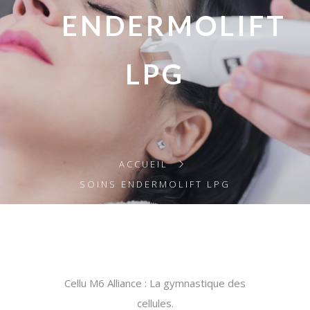
ENDERMOLIFT
LPG
ACCUEIL
SOINS ENDERMOLIFT LPG
Cellu M6 Alliance : La gymnastique des
cellules.