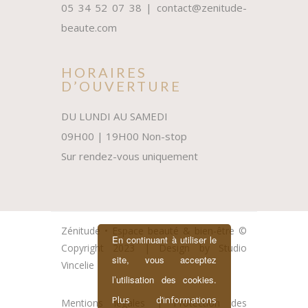
05 34 52 07 38 | contact@zenitude-
beaute.com
HORAIRES
D’OUVERTURE
DU LUNDI AU SAMEDI
09H00 | 19H00 Non-stop
Sur rendez-vous uniquement
Zénitude • Espace beauté & bien-être ©
En continuant à utiliser le
Copyright 2023 | Design by
Studio
site, vous acceptez
Vincelie
l’utilisation des cookies.
Plus d’informations
Mentions légales
|
Protection des