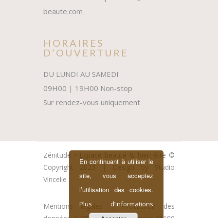
beaute.com
HORAIRES
D’OUVERTURE
DU LUNDI AU SAMEDI
09H00 | 19H00 Non-stop
Sur rendez-vous uniquement
Zénitude • Espace beauté & bien-être ©
En continuant à utiliser le
Copyright 2023 | Design by
Studio
site, vous acceptez
Vincelie
l’utilisation des cookies.
Plus d’informations
Mentions légales
|
Protection des