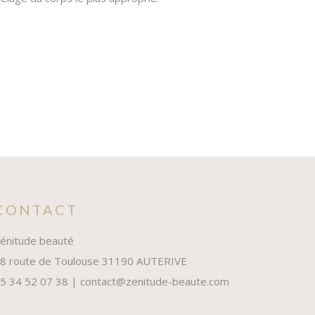
CONTACT
énitude beauté
8 route de Toulouse 31190 AUTERIVE
5 34 52 07 38 | contact@zenitude-beaute.com