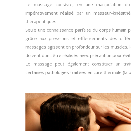
Le massage consiste, en une manipulation du 
impérativement réalisé par un masseur-kinésith
thérapeutiques.
Seule une connaissance parfaite du corps humain p
grâce aux pressions et effleurements des diffé
massages agissent en profondeur sur les muscles, l
doivent donc être réalisés avec précaution pour évi
Le massage peut également constituer un trai
certaines pathologies traitées en cure thermale (la 