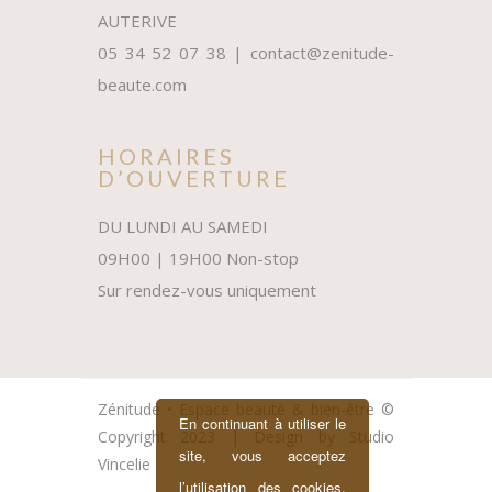
AUTERIVE
05 34 52 07 38 | contact@zenitude-
beaute.com
HORAIRES
D’OUVERTURE
DU LUNDI AU SAMEDI
09H00 | 19H00 Non-stop
Sur rendez-vous uniquement
Zénitude • Espace beauté & bien-être ©
En continuant à utiliser le
Copyright 2023 | Design by
Studio
site, vous acceptez
Vincelie
l’utilisation des cookies.