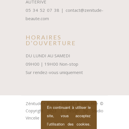
AUTERIVE
05 34 52 07 38 | contact@zenitude-
beaute.com
HORAIRES
D’OUVERTURE
DU LUNDI AU SAMEDI
09H00 | 19H00 Non-stop
Sur rendez-vous uniquement
Zénitude • Espace beauté & bien-être ©
En continuant à utiliser le
Copyright 2023 | Design by
Studio
site, vous acceptez
Vincelie
l’utilisation des cookies.