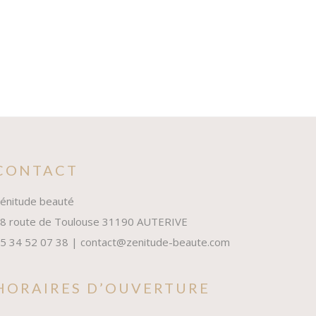
CONTACT
énitude beauté
8 route de Toulouse 31190 AUTERIVE
5 34 52 07 38 | contact@zenitude-beaute.com
HORAIRES D’OUVERTURE