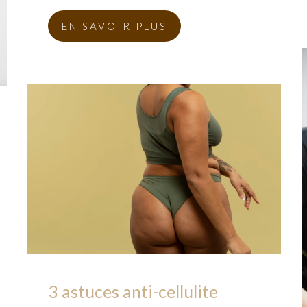
EN SAVOIR PLUS
3 astuces anti-cellulite