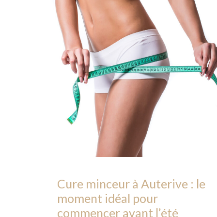
Cure minceur à Auterive : le
moment idéal pour
commencer avant l’été