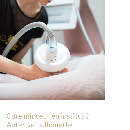
Cure minceur en institut à
Auterive : silhouette,